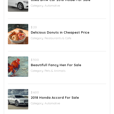
Category:
Automotive
$ 20
Delicious Donuts in Cheapest Price
Category:
Restaurants & Cafe
$ 500
Beautifull Fancy Hen For Sale
Category:
Pets & Animals
$ 600
2018 Honda Accord For Sale
Category:
Automotive