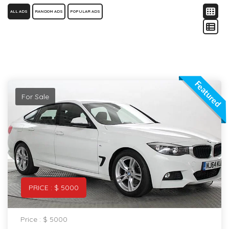
ALL ADS
RANDOM ADS
POPULAR ADS
Featured
For Sale
PRICE : $ 5000
Price : $ 5000