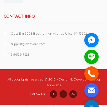
CONTACT INFO
ClassiEra 3008 Buckhannan Avenue Utica, NY 13502
support@classiera.com
315-522-9628
All copyrights reserved © 2015 - Design & Development by
Joinwebs
Follow Us :