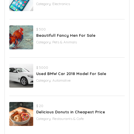
Category:
Electronics
$ 500
Beautifull Fancy Hen For Sale
Category:
Pets & Animals
$ 5000
Used BMW Car 2018 Model For Sale
Category:
Automotive
$ 20
Delicious Donuts in Cheapest Price
Category:
Restaurants & Cafe