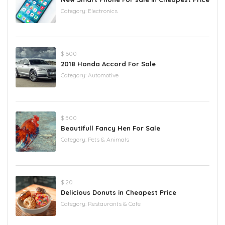
Category:
Electronics
$ 600
2018 Honda Accord For Sale
Category:
Automotive
$ 500
Beautifull Fancy Hen For Sale
Category:
Pets & Animals
$ 20
Delicious Donuts in Cheapest Price
Category:
Restaurants & Cafe