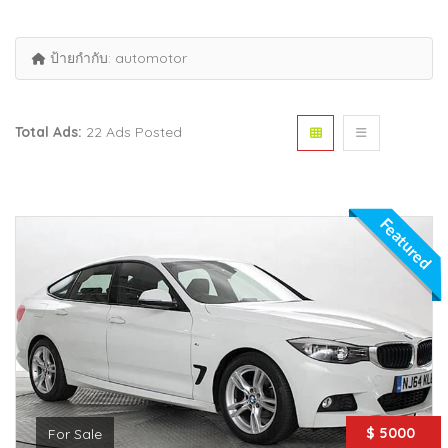
ป้ายกำกับ:
automotor
Total Ads:
22 Ads Posted
Featured
$ 5000
For Sale