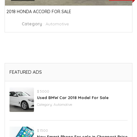
2018 HONDA ACCORD FOR SALE
Category
:
Automotive
FEATURED ADS
$ 5000
Used BMW Car 2018 Model For Sale
Category:
Automotive
$ 1500
New Smart Phone For sale in Cheapest Price