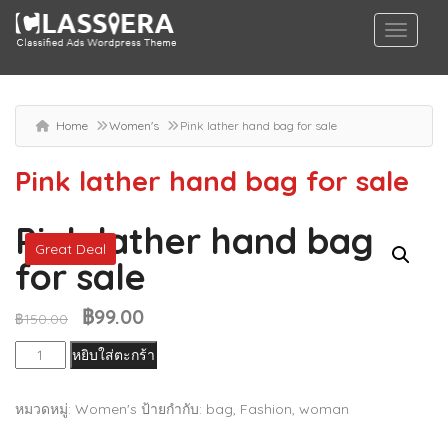
Home
Women's
Pink lather hand bag for sale
Pink lather hand bag for sale
Pink lather hand bag
Great Deal
for sale
฿
99.00
Original
Current
฿
150.00
price
price
จำนวน
หยิบใส่ตะกร้า
was:
is:
Pink
฿150.00.
฿99.00.
lather
หมวดหมู่:
Women's
ป้ายกำกับ:
bag
,
Fashion
,
woman
hand
bag