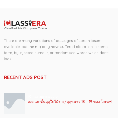
has
multiple
variants.
The
options
may
There are many variations of passages of Lorem Ipsum
be
available, but the majority have suffered alteration in some
chosen
form, by injected humour, or randomised words which don't
on
look.
the
product
page
RECENT ADS POST
22 เมษายน 2019
คอลเลกชั่นฤดูใบไม้ร่วง/ฤดูหนาว 18 – 19 ของ โจเซฟ