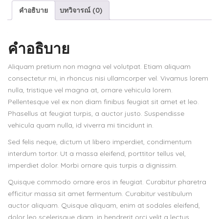
คำอธิบาย
บทวิจารณ์ (0)
for
sale
ชิ้น
คำอธิบาย
Aliquam pretium non magna vel volutpat. Etiam aliquam
consectetur mi, in rhoncus nisi ullamcorper vel. Vivamus lorem
nulla, tristique vel magna at, ornare vehicula lorem.
Pellentesque vel ex non diam finibus feugiat sit amet et leo.
Phasellus at feugiat turpis, a auctor justo. Suspendisse
vehicula quam nulla, id viverra mi tincidunt in.
Sed felis neque, dictum ut libero imperdiet, condimentum
interdum tortor. Ut a massa eleifend, porttitor tellus vel,
imperdiet dolor. Morbi ornare quis turpis a dignissim.
Quisque commodo ornare eros in feugiat. Curabitur pharetra
efficitur massa sit amet fermentum. Curabitur vestibulum
auctor aliquam. Quisque aliquam, enim at sodales eleifend,
dolor leo scelerisque diam, in hendrerit orci velit a lectus.