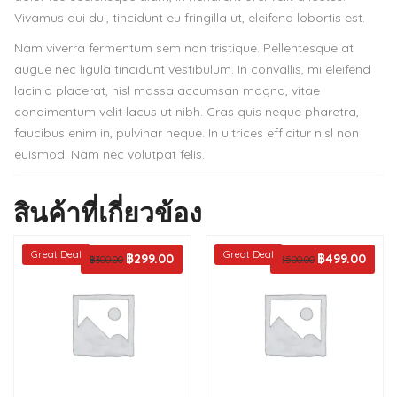
Vivamus dui dui, tincidunt eu fringilla ut, eleifend lobortis est.
Nam viverra fermentum sem non tristique. Pellentesque at
augue nec ligula tincidunt vestibulum. In convallis, mi eleifend
lacinia placerat, nisl massa accumsan magna, vitae
condimentum velit lacus ut nibh. Cras quis neque pharetra,
faucibus enim in, pulvinar neque. In ultrices efficitur nisl non
euismod. Nam nec volutpat felis.
สินค้าที่เกี่ยวข้อง
Great Deal
Great Deal
Original
฿
299.00
Current
Original
฿
499.00
Curren
฿
300.00
฿
500.00
price
price
price
price
was:
is:
was:
is:
฿300.00.
฿299.00.
฿500.00.
฿499.0