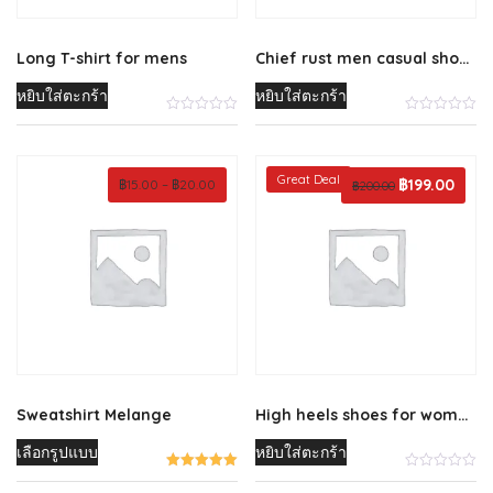
Long T-shirt for mens
Chief rust men casual shoes
หยิบใส่ตะกร้า
หยิบใส่ตะกร้า
Great Deal
Price
Original
฿
199.00
Curren
฿
15.00
–
฿
20.00
฿
200.00
range:
price
price
฿15.00
was:
is:
through
฿200.00.
฿199.0
฿20.00
Sweatshirt Melange
High heels shoes for womens
This
เลือกรูปแบบ
หยิบใส่ตะกร้า
product