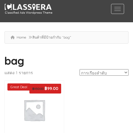
Home
สินค้าที่มีป้ายกำกับ “bag”
bag
แสดง 1 รายการ
Great Deal
Original
฿
99.00
Current
฿
150.00
price
price
was:
is:
฿150.00.
฿99.00.