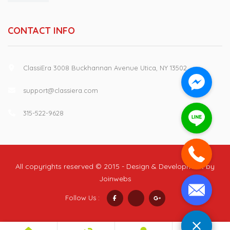
CONTACT INFO
ClassiEra 3008 Buckhannan Avenue Utica, NY 13502
support@classiera.com
315-522-9628
All copyrights reserved © 2015 - Design & Development by
Joinwebs
Follow Us :