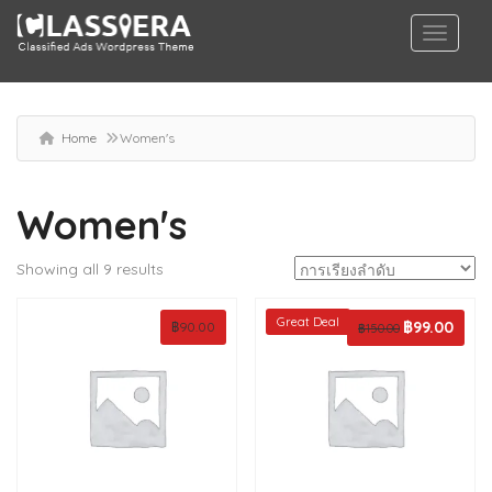
Home
Women's
Women's
Showing all 9 results
Great Deal
Original
฿
99.00
Curren
฿
90.00
฿
150.00
price
price
was:
is:
฿150.00.
฿99.00