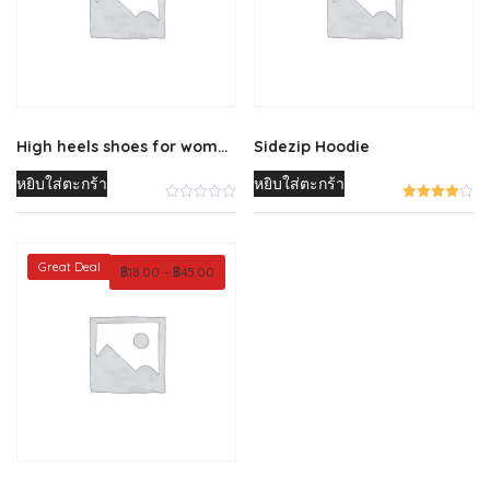
may
be
chosen
on
the
product
High heels shoes for womens
Sidezip Hoodie
page
หยิบใส่ตะกร้า
หยิบใส่ตะกร้า
Great Deal
Price
฿
18.00
–
฿
45.00
range:
฿18.00
through
฿45.00