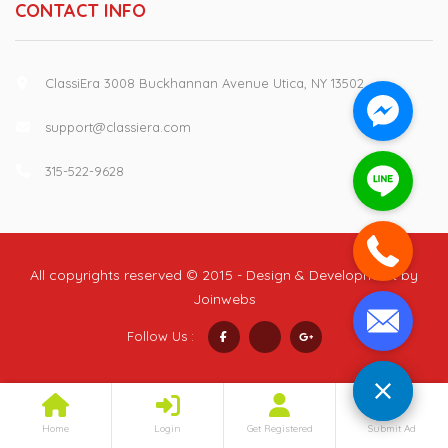
CONTACT INFO
ClassiEra 3008 Buckhannan Avenue Utica, NY 13502
support@classiera.com
315-522-9628
All copyrights reserved © 2015 - Design & Development by
Joinwebs
Follow Us :
Home
Login
Get Registered
Submit Ad