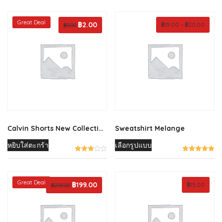
Great Deal
Original
฿
2.00
Current
Price
฿
15.00
–
฿
20.00
฿
3.00
price
price
range:
was:
is:
฿15.00
฿3.00.
฿2.00.
throu
฿20.0
Calvin Shorts New Collection
Sweatshirt Melange
This
หยิบใส่ตะกร้า
เลือกรูปแบบ
product
has
multiple
Great Deal
Original
฿
199.00
Current
฿
15.00
฿
200.00
variants.
price
price
The
was:
is:
options
฿200.00.
฿199.00.