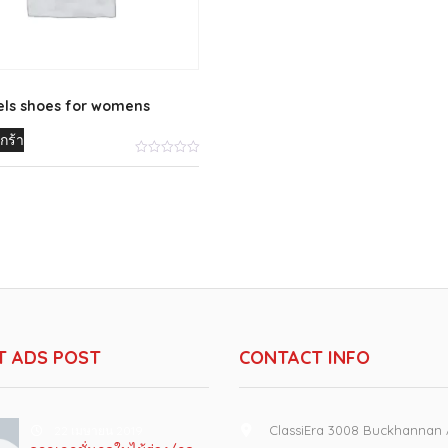
els shoes for womens
กร้า
T ADS POST
CONTACT INFO
ClassiEra 3008 Buckhannan
22 เมษายน 2019