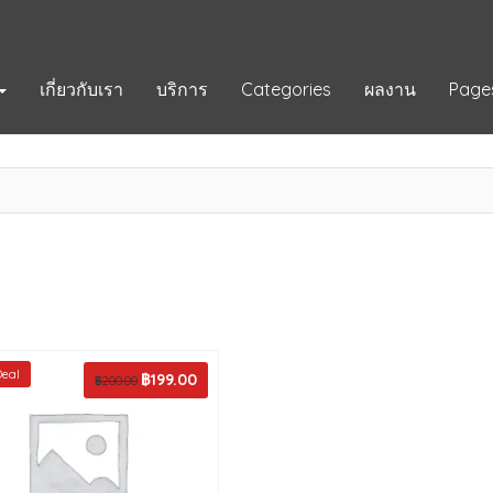
เกี่ยวกับเรา
บริการ
Categories
ผลงาน
Page
Deal
Original
฿
199.00
Current
฿
200.00
price
price
was:
is:
฿200.00.
฿199.00.