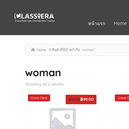
หน้าแรก
Home
Home
สินค้าที่มีป้ายกำกับ “woman”
woman
Showing all 2 results
Great Deal
Great 
Original
฿
99.00
Current
฿
150.00
price
price
was:
is:
฿150.00.
฿99.00.