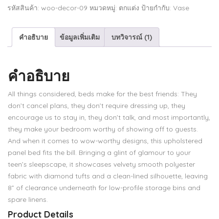
Sheet
รหัสสินค้า:
woo-decor-09
หมวดหมู่:
ตกแต่ง
ป้ายกำกับ:
Vase
Set
ชิ้น
คำอธิบาย
ข้อมูลเพิ่มเติม
บทวิจารณ์ (1)
คำอธิบาย
All things considered, beds make for the best friends: They
don’t cancel plans, they don’t require dressing up, they
encourage us to stay in, they don’t talk, and most importantly,
they make your bedroom worthy of showing off to guests.
And when it comes to wow-worthy designs, this upholstered
panel bed fits the bill. Bringing a glint of glamour to your
teen’s sleepscape, it showcases velvety smooth polyester
fabric with diamond tufts and a clean-lined silhouette, leaving
8” of clearance underneath for low-profile storage bins and
spare linens.
Product Details