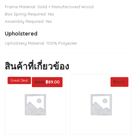
Frame Material: Solid + Manufactured Wood
Box Spring Required: Yes
Assembly Required: Yes
Upholstered
Upholstery Material: 100% Polyester
สินค้าที่เกี่ยวข้อง
Great Deal
Original
฿
89.00
Current
฿
66.00
฿
98.00
price
price
was:
is:
฿98.00.
฿89.00.