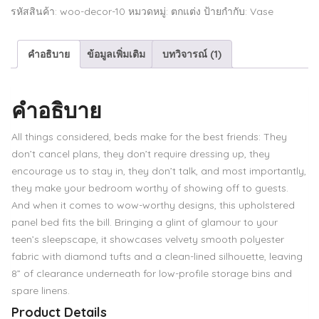
Canvas
รหัสสินค้า:
woo-decor-10
หมวดหมู่:
ตกแต่ง
ป้ายกำกับ:
Vase
ชิ้น
คำอธิบาย
ข้อมูลเพิ่มเติม
บทวิจารณ์ (1)
คำอธิบาย
All things considered, beds make for the best friends: They
don’t cancel plans, they don’t require dressing up, they
encourage us to stay in, they don’t talk, and most importantly,
they make your bedroom worthy of showing off to guests.
And when it comes to wow-worthy designs, this upholstered
panel bed fits the bill. Bringing a glint of glamour to your
teen’s sleepscape, it showcases velvety smooth polyester
fabric with diamond tufts and a clean-lined silhouette, leaving
8” of clearance underneath for low-profile storage bins and
spare linens.
Product Details