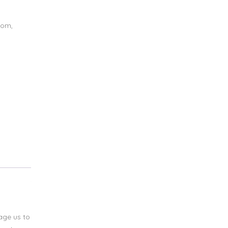
oom
,
age us to