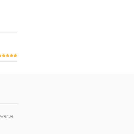
35.00.
฿24.00.
 Avenue