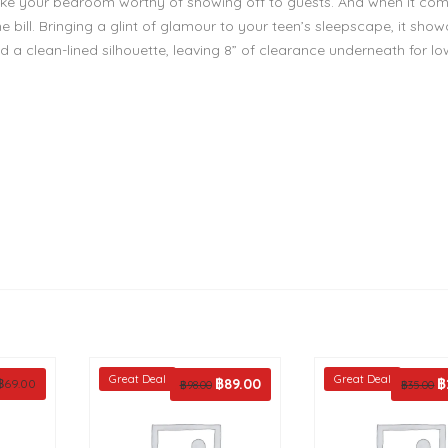
make your bedroom worthy of showing off to guests. And when it co
 bill. Bringing a glint of glamour to your teen’s sleepscape, it sho
 a clean-lined silhouette, leaving 8” of clearance underneath for lo
Great Deal
Great Deal
Original
฿
89.00
Current
Or
฿
฿
69.00
฿
98.00
฿
35.00
price
price
pr
was:
is:
w