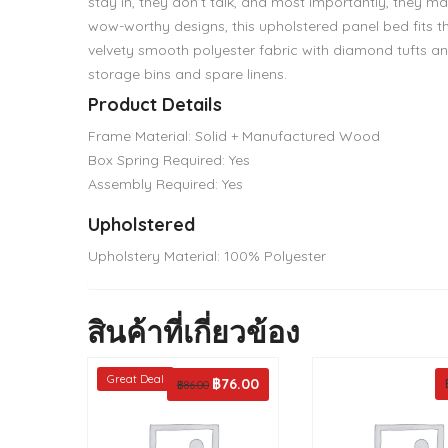
stay in, they don’t talk, and most importantly, they 
wow-worthy designs, this upholstered panel bed fits the
velvety smooth polyester fabric with diamond tufts and
storage bins and spare linens.
Product Details
Frame Material: Solid + Manufactured Wood
Box Spring Required: Yes
Assembly Required: Yes
Upholstered
Upholstery Material: 100% Polyester
สินค้าที่เกี่ยวข้อง
Great Deal
Original
฿
76.00
Current
฿
86.00
price
price
was:
is: