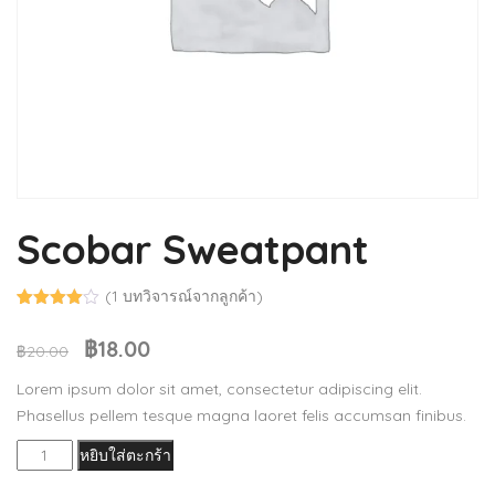
Scobar Sweatpant
(
1
บทวิจารณ์จากลูกค้า)
ให้
1
คะแนน
฿
18.00
Original
Current
฿
20.00
จาก
5 คะแนน
price
price
เต็มบน
Lorem ipsum dolor sit amet, consectetur adipiscing elit.
การให้
was:
is:
คะแนน
Phasellus pellem tesque magna laoret felis accumsan finibus.
฿20.00.
฿18.00.
ของลูกค้า
จำนวน
หยิบใส่ตะกร้า
Scobar