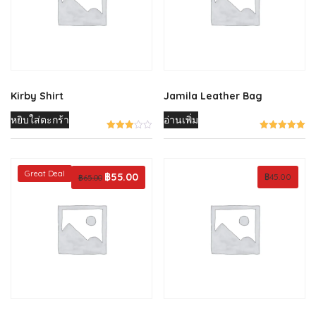
Kirby Shirt
Jamila Leather Bag
หยิบใส่ตะกร้า
อ่านเพิ่ม
Great Deal
Original
฿
55.00
Current
฿
45.00
฿
65.00
price
price
was:
is:
฿65.00.
฿55.00.