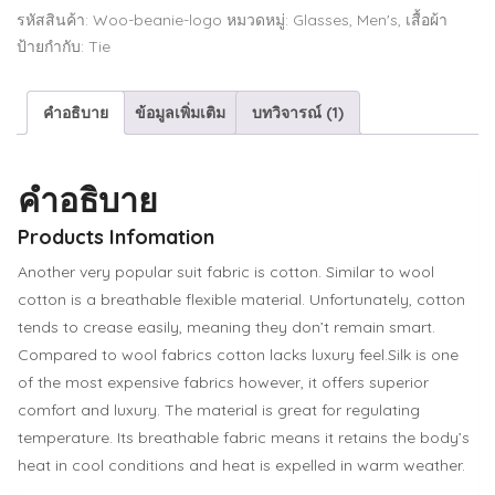
Sweatpant
รหัสสินค้า:
Woo-beanie-logo
หมวดหมู่:
Glasses
,
Men's
,
เสื้อผ้า
ชิ้น
ป้ายกำกับ:
Tie
คำอธิบาย
ข้อมูลเพิ่มเติม
บทวิจารณ์ (1)
คำอธิบาย
Products Infomation
Another very popular suit fabric is cotton. Similar to wool
cotton is a breathable flexible material. Unfortunately, cotton
tends to crease easily, meaning they don’t remain smart.
Compared to wool fabrics cotton lacks luxury feel.Silk is one
of the most expensive fabrics however, it offers superior
comfort and luxury. The material is great for regulating
temperature. Its breathable fabric means it retains the body’s
heat in cool conditions and heat is expelled in warm weather.