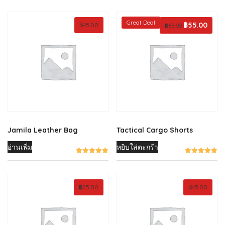
Great Deal
Original
฿
55.00
Curren
฿
45.00
฿
65.00
price
price
was:
is:
฿65.00.
฿55.00
Jamila Leather Bag
Tactical Cargo Shorts
อ่านเพิ่ม
หยิบใส่ตะกร้า
฿
25.00
฿
45.00