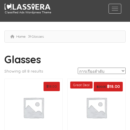
Home
Glasses
Glasses
Showing all 8 results
Great Deal
Original
฿
18.00
Curren
฿
18.00
฿
20.00
price
price
was:
is:
฿20.00.
฿18.00