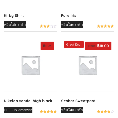
Kirby Shirt
Pure Iris
หยิบใส่ตะกร้า
หยิบใส่ตะกร้า
Great Deal
Original
฿
18.00
Curren
฿
11.05
฿
20.00
price
price
was:
is:
฿20.00.
฿18.00
Nikelab vandal high black
Scobar Sweatpant
Buy On Amazon
หยิบใส่ตะกร้า