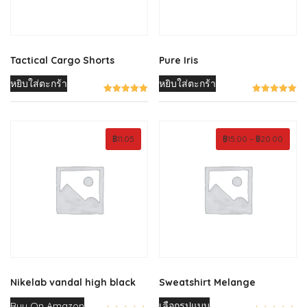
Tactical Cargo Shorts
Pure Iris
หยิบใส่ตะกร้า
หยิบใส่ตะกร้า
Price
฿
11.05
฿
15.00
–
฿
20.00
range:
฿15.00
throu
฿20.0
Nikelab vandal high black
Sweatshirt Melange
This
Buy On Amazon
เลือกรูปแบบ