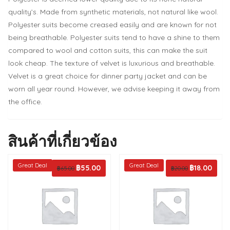
quality’s. Made from synthetic materials, not natural like wool.
Polyester suits become creased easily and are known for not
being breathable. Polyester suits tend to have a shine to them
compared to wool and cotton suits, this can make the suit
look cheap. The texture of velvet is luxurious and breathable.
Velvet is a great choice for dinner party jacket and can be
worn all year round. However, we advise keeping it away from
the office.
สินค้าที่เกี่ยวข้อง
Great Deal
Great Deal
Original
฿
55.00
Current
Original
฿
18.00
Curren
฿
65.00
฿
20.00
price
price
price
price
was:
is:
was:
is:
฿65.00.
฿55.00.
฿20.00.
฿18.00