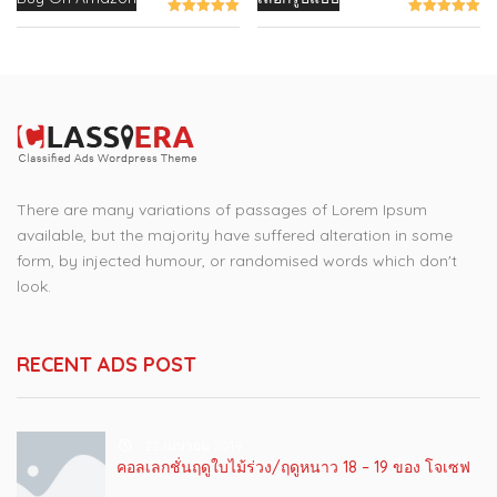
product
has
multiple
variants.
The
options
may
There are many variations of passages of Lorem Ipsum
be
available, but the majority have suffered alteration in some
chosen
form, by injected humour, or randomised words which don't
on
look.
the
product
page
RECENT ADS POST
22 เมษายน 2019
คอลเลกชั่นฤดูใบไม้ร่วง/ฤดูหนาว 18 – 19 ของ โจเซฟ