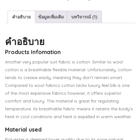
คำอธิบาย
ข้อมูลเพิ่มเติม
บทวิจารณ์ (1)
คำอธิบาย
Products Infomation
Another very popular suit fabric is cotton. Similar to wool
cotton is a breathable flexible material. Unfortunately, cotton
tends to crease easily, meaning they don’t remain smart.
Compared to wool fabrics cotton lacks luxury feel.Silk is one
of the most expensive fabrics however, it offers superior
comfort and luxury. The material is great for regulating
temperature. Its breathable fabric means it retains the body’s
heat in cool conditions and heat is expelled in warm weather.
Material used
Polyester is deemed lower quality due to its none natural