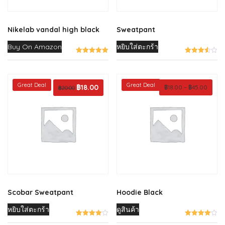
Nikelab vandal high black
Sweatpant
Buy On Amazon
หยิบใส่ตะกร้า
Great Deal
Great Deal
Original
฿
18.00
Current
Price
฿
18.00
–
฿
45.00
฿
20.00
price
price
range:
was:
is:
฿18.00
฿20.00.
฿18.00.
throu
฿45.0
Scobar Sweatpant
Hoodie Black
หยิบใส่ตะกร้า
ดูสินค้า