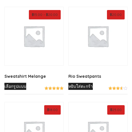
Price
฿
15.00
–
฿
20.00
฿
20.00
range:
฿15.00
through
฿20.00
Sweatshirt Melange
Rio Sweatpants
This
เลือกรูปแบบ
หยิบใส่ตะกร้า
product
has
multiple
฿
18.00
฿
25.00
variants.
The
options