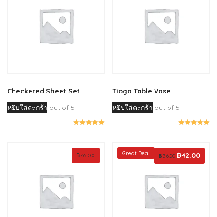
Checkered Sheet Set
Tioga Table Vase
หยิบใส่ตะกร้า
out of 5
หยิบใส่ตะกร้า
out of 5
Great Deal
Original
฿
42.00
Curren
฿
76.00
฿
56.00
price
price
was:
is:
฿56.00.
฿42.00