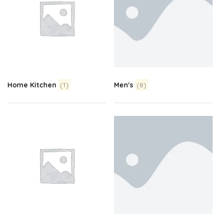
Home Kitchen
(1)
Men's
(8)