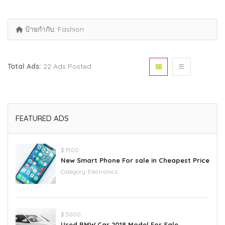
ป้ายกำกับ:
Fashion
Total Ads:
22 Ads Posted
FEATURED ADS
$ 1500
New Smart Phone For sale in Cheapest Price
Category:
Electronics
$ 5000
Used BMW Car 2018 Model For Sale