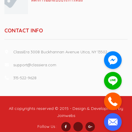
หลักการออกแบบประการหนึ่ง
CONTACT INFO
ClassiEra 3008 Buckhannan Avenue Utica, NY 13502
support@classiera.com
315-522-9628
All copyrights reserved © 2015 - Design & Development by
Joinwebs
Follow Us :