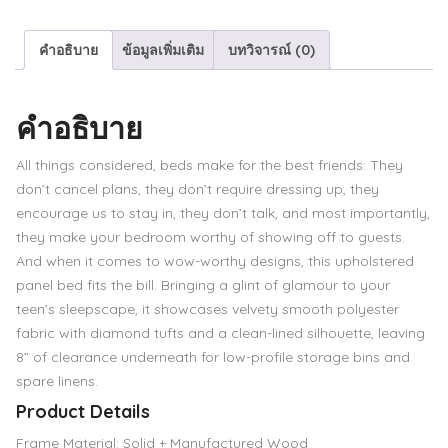
ซิ่น
ชิ้น
คำอธิบาย
ข้อมูลเพิ่มเติม
บทวิจารณ์ (0)
คำอธิบาย
All things considered, beds make for the best friends: They
don’t cancel plans, they don’t require dressing up, they
encourage us to stay in, they don’t talk, and most importantly,
they make your bedroom worthy of showing off to guests.
And when it comes to wow-worthy designs, this upholstered
panel bed fits the bill. Bringing a glint of glamour to your
teen’s sleepscape, it showcases velvety smooth polyester
fabric with diamond tufts and a clean-lined silhouette, leaving
8” of clearance underneath for low-profile storage bins and
spare linens.
Product Details
Frame Material: Solid + Manufactured Wood