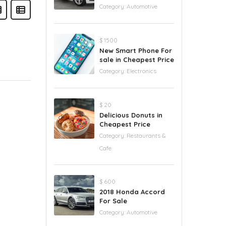
Category:
Automotive
$ 1500
New Smart Phone For
sale in Cheapest Price
Category:
Electronics
$ 20
Delicious Donuts in
Cheapest Price
Category:
Restaurants &
Cafe
$ 600
2018 Honda Accord
For Sale
Category:
Automotive