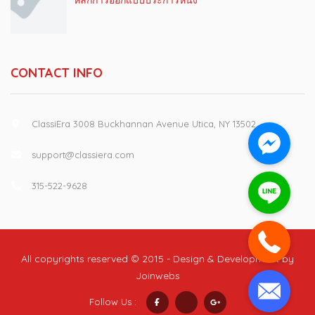
หลักการออกแบบประการหนึ่ง
CONTACT INFO
ClassiEra 3008 Buckhannan Avenue Utica, NY 13502
support@classiera.com
315-522-9628
All copyrights reserved © 2015 - Design & Development by
Joinwebs
Follow Us :