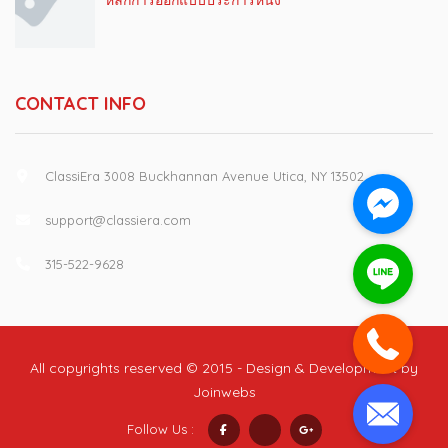
หลักการออกแบบประการหนึ่ง
CONTACT INFO
ClassiEra 3008 Buckhannan Avenue Utica, NY 13502
support@classiera.com
315-522-9628
All copyrights reserved © 2015 - Design & Development by
Joinwebs
Follow Us :