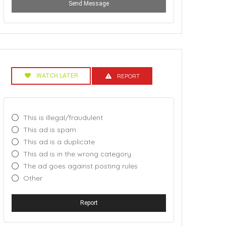
Send Message
WATCH LATER
REPORT
This is illegal/fraudulent
This ad is spam
This ad is a duplicate
This ad is in the wrong category
The ad goes against posting rules
Other
Report