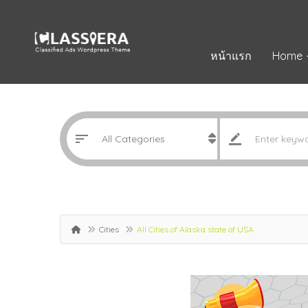
หน้าแรก
Home
Cities
All Cities of Alaska state of USA