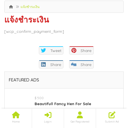
แจ้งชำระเงิน
แจ้งชำระเงิน
[wcp_confirm_payment_form]
Tweet
Share
Share
Share
FEATURED ADS
$ 500
Beautifull Fancy Hen For Sale
Category:
Pets & Animals
Home
Login
Get Registered
Submit Ad