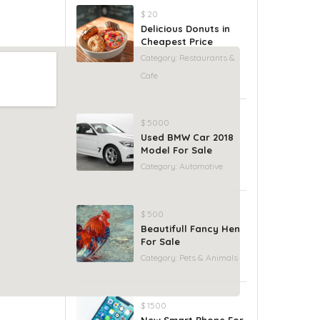
$ 20
Delicious Donuts in
Cheapest Price
Category:
Restaurants &
Cafe
$ 5000
Used BMW Car 2018
Model For Sale
Category:
Automotive
$ 500
Beautifull Fancy Hen
For Sale
Category:
Pets & Animals
$ 1500