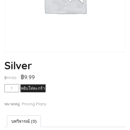
Silver
฿
9.99
Original
Current
฿
11.00
price
price
จำนวน
หยิบใส่ตะกร้า
was:
is:
Silver
฿11.00.
฿9.99.
ชิ้น
หมวดหมู่:
Pricing Plans
บทวิจารณ์ (0)