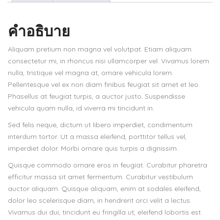
ชิ้น
คำอธิบาย
Aliquam pretium non magna vel volutpat. Etiam aliquam
consectetur mi, in rhoncus nisi ullamcorper vel. Vivamus lorem
nulla, tristique vel magna at, ornare vehicula lorem.
Pellentesque vel ex non diam finibus feugiat sit amet et leo.
Phasellus at feugiat turpis, a auctor justo. Suspendisse
vehicula quam nulla, id viverra mi tincidunt in.
Sed felis neque, dictum ut libero imperdiet, condimentum
interdum tortor. Ut a massa eleifend, porttitor tellus vel,
imperdiet dolor. Morbi ornare quis turpis a dignissim.
Quisque commodo ornare eros in feugiat. Curabitur pharetra
efficitur massa sit amet fermentum. Curabitur vestibulum
auctor aliquam. Quisque aliquam, enim at sodales eleifend,
dolor leo scelerisque diam, in hendrerit orci velit a lectus.
Vivamus dui dui, tincidunt eu fringilla ut, eleifend lobortis est.