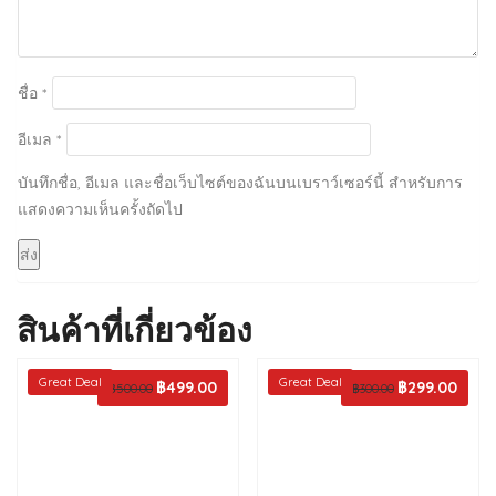
ชื่อ
*
อีเมล
*
บันทึกชื่อ, อีเมล และชื่อเว็บไซต์ของฉันบนเบราว์เซอร์นี้ สำหรับการ
แสดงความเห็นครั้งถัดไป
สินค้าที่เกี่ยวข้อง
Great Deal
Great Deal
Original
฿
499.00
Current
Original
฿
299.00
Curren
฿
500.00
฿
300.00
price
price
price
price
was:
is:
was:
is:
฿500.00.
฿499.00.
฿300.00.
฿299.0