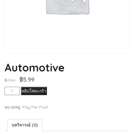
Automotive
฿
5.99
Original
Current
฿
7.00
price
price
จำนวน
หยิบใส่ตะกร้า
was:
is:
Automotive
฿7.00.
฿5.99.
ชิ้น
หมวดหมู่:
Pay Per Post
บทวิจารณ์ (0)