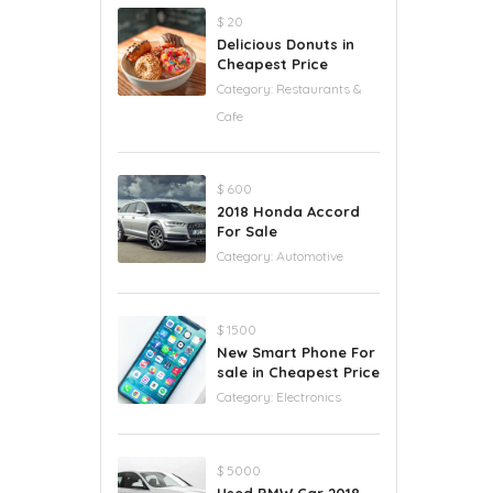
$ 20
Delicious Donuts in
Cheapest Price
Category:
Restaurants &
Cafe
$ 600
2018 Honda Accord
For Sale
Category:
Automotive
$ 1500
New Smart Phone For
sale in Cheapest Price
Category:
Electronics
$ 5000