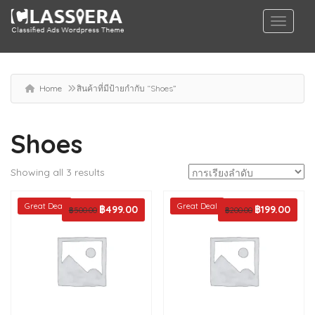
Home
สินค้าที่มีป้ายกำกับ “Shoes”
Shoes
Showing all 3 results
Great Deal
Great Deal
Original
฿
499.00
Current
Original
฿
199.00
Curren
฿
500.00
฿
200.00
price
price
price
price
was:
is:
was:
is:
฿500.00.
฿499.00.
฿200.00.
฿199.0