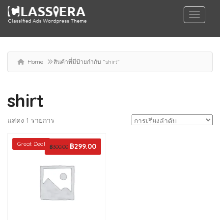
Home
สินค้าที่มีป้ายกำกับ “shirt”
shirt
แสดง 1 รายการ
Great Deal
Original
฿
299.00
Current
฿
300.00
price
price
was:
is:
฿300.00.
฿299.00.