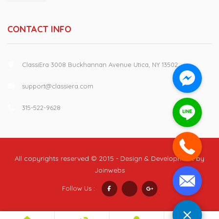
CONTACT INFO
ClassiEra 3008 Buckhannan Avenue Utica, NY 13502
support@classiera.com
315-522-9628
All copyrights reserved © 2015 - Design & Development by
Joinwebs
Follow Us :