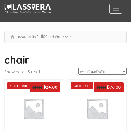
Home
สินค้าที่มีป้ายกำกับ “chair”
chair
Showing all 3 results
Great Deal
Great Deal
Original
฿
24.00
Current
Original
฿
76.00
Curren
฿
35.00
฿
86.00
price
price
price
price
was:
is:
was:
is:
฿35.00.
฿24.00.
฿86.00.
฿76.00