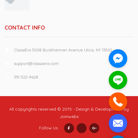
CONTACT INFO
ClassiEra 3008 Buckhannan Avenue Utica, NY 13502
support@classiera.com
315-522-9628
All copyrights reserved © 2015 - Design & Development by
Joinwebs
Follow Us :