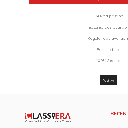
Free ad posting
Featured ads availabil
Regular ads availabili
For lifetime
100% Secure!
Post Ad
RECEN