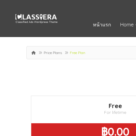
หน้าแรก
Home
Price Plans
Free Plan
Free
For lifetime
฿0.00