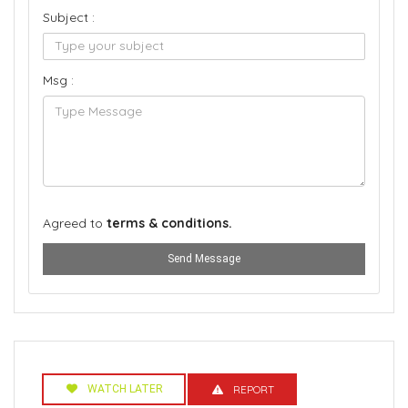
Subject :
Msg :
Agreed to
terms & conditions.
Send Message
WATCH LATER
REPORT