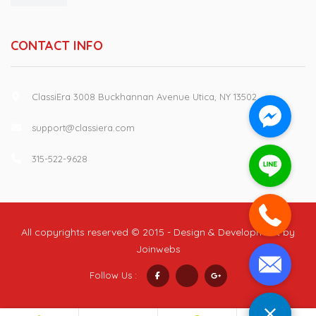
CONTACT INFO
ClassiEra 3008 Buckhannan Avenue Utica, NY 13502
support@classiera.com
315-522-9628
All copyrights reserved © 2015 - Design & Development by
Joinwebs
Follow Us :