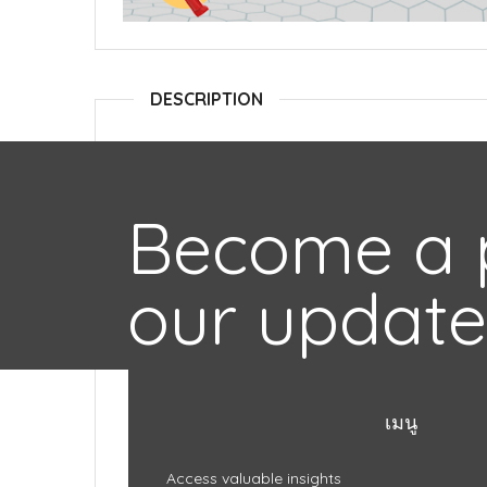
DESCRIPTION
Become a p
our update
เมนู
Access valuable insights