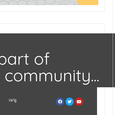
art of
 community...
เมนู