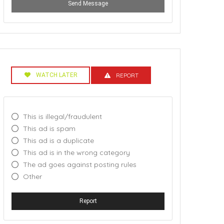
Send Message
WATCH LATER
REPORT
This is illegal/fraudulent
This ad is spam
This ad is a duplicate
This ad is in the wrong category
The ad goes against posting rules
Other
Report