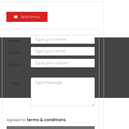
SEND EMAIL
Name :
Email :
Subject
:
Msg :
Agreed to
terms & conditions.