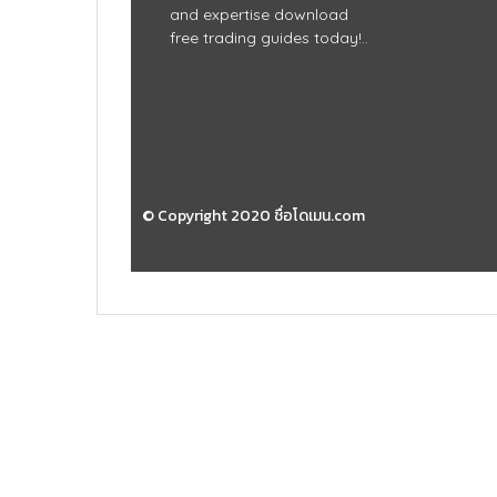
and expertise download
free trading guides today!..
© Copyright 2020 ชื่อโดเมน.com